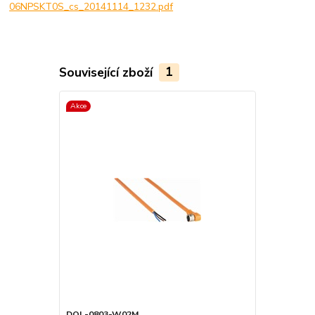
06NPSKT0S_cs_20141114_1232.pdf
Související zboží
1
Akce
DOL-0803-W02M