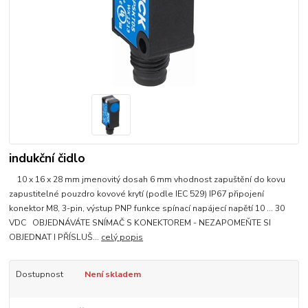
indukční čidlo
10 x 16 x 28 mm jmenovitý dosah 6 mm vhodnost zapuštění do kovu
zapustitelné pouzdro kovové krytí (podle IEC 529) IP67 připojení
konektor M8, 3-pin, výstup PNP funkce spínací napájecí napětí 10 ... 30
VDC OBJEDNÁVÁTE SNÍMAČ S KONEKTOREM - NEZAPOMEŇTE SI
OBJEDNAT I PŘÍSLUŠ...
celý popis
Dostupnost
Není skladem