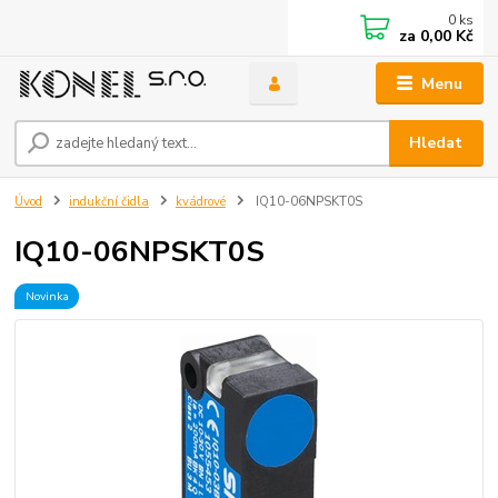
0
ks
za
0,00 Kč
Menu
Hledat
Úvod
indukční čidla
kvádrové
IQ10-06NPSKT0S
IQ10-06NPSKT0S
Novinka