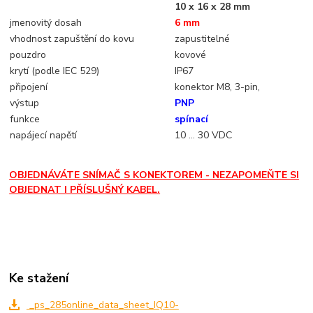
10 x 16 x 28 mm
jmenovitý dosah
6 mm
vhodnost zapuštění do kovu
zapustitelné
pouzdro
kovové
krytí (podle IEC 529)
IP67
připojení
konektor M8, 3-pin,
výstup
PNP
funkce
spínací
napájecí napětí
10 ... 30 VDC
OBJEDNÁVÁTE SNÍMAČ S KONEKTOREM - NEZAPOMEŇTE SI
OBJEDNAT I PŘÍSLUŠNÝ KABEL.
Ke stažení
_ps_285online_data_sheet_IQ10-