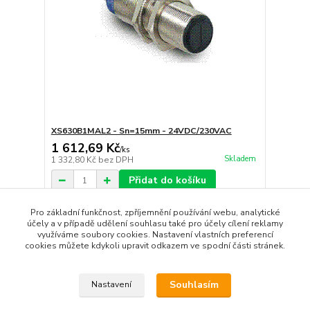
XS630B1MAL2 - Sn=15mm - 24VDC/230VAC
1 612,69 Kč
/
ks
Skladem
1 332,80 Kč
bez DPH
Přidat do košíku
Pro základní funkčnost, zpříjemnění používání webu, analytické
účely a v případě udělení souhlasu také pro účely cílení reklamy
strana
z 1
využíváme soubory cookies. Nastavení vlastních preferencí
cookies můžete kdykoli upravit odkazem ve spodní části stránek.
Souhlasím
Nastavení