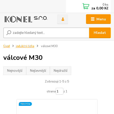
0
ks
za
0,00 Kč
Menu
Hledat
Úvod
indukční čidla
válcové M30
válcové M30
Nejnovější
Nejlevnější
Nejdražší
Zobrazuji 1-5 z 5
strana
z 1
Novinka