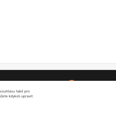
Vytvořeno na
Eshop-rychle.cz
 souhlasu také pro
žete kdykoli upravit