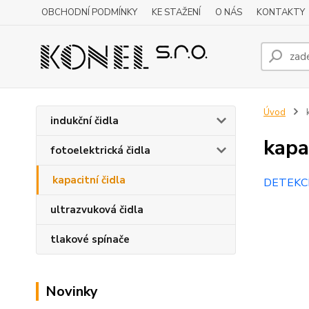
OBCHODNÍ PODMÍNKY
KE STAŽENÍ
O NÁS
KONTAKTY
Úvod
k
indukční čidla
kapa
fotoelektrická čidla
kapacitní čidla
DETEKC
ultrazvuková čidla
tlakové spínače
Novinky