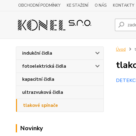
OBCHODNÍ PODMÍNKY
KE STAŽENÍ
O NÁS
KONTAKTY
Úvod
t
indukční čidla
tlak
fotoelektrická čidla
kapacitní čidla
DETEKC
ultrazvuková čidla
tlakové spínače
Novinky