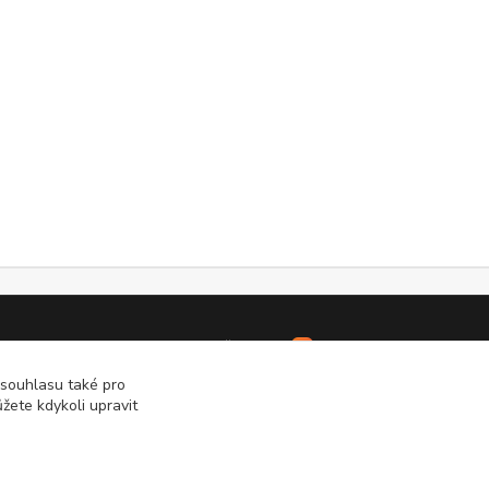
Vytvořeno na
Eshop-rychle.cz
 souhlasu také pro
žete kdykoli upravit