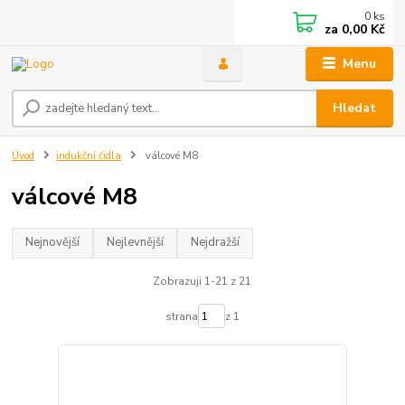
0
ks
za
0,00 Kč
Menu
Hledat
Úvod
indukční čidla
válcové M8
válcové M8
Nejnovější
Nejlevnější
Nejdražší
Zobrazuji 1-21 z 21
strana
z 1