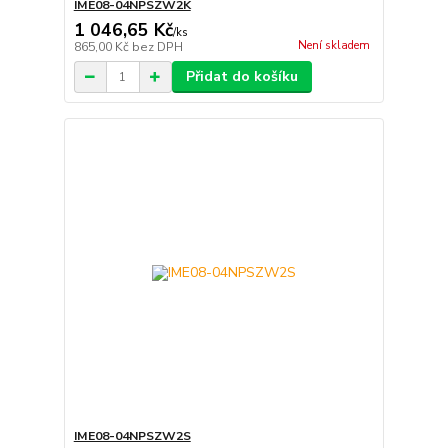
IME08-04NPSZW2K
1 046,65 Kč
/
ks
Není skladem
865,00 Kč
bez DPH
Přidat do košíku
IME08-04NPSZW2S