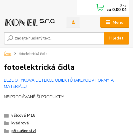
0
ks
za
0,00 Kč
Menu
Hledat
Úvod
fotoelektrická čidla
fotoelektrická čidla
BEZDOTYKOVÁ DETEKCE OBJEKTŮ JAKÉKOLIV FORMY A
MATERIÁLU.
NEJPRODÁVANĚJŠÍ PRODUKTY:
válcová M18
kvádrová
příslušenství