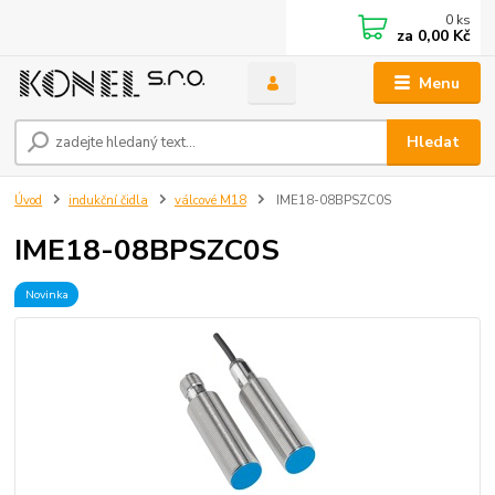
0
ks
za
0,00 Kč
Menu
Hledat
Úvod
indukční čidla
válcové M18
IME18-08BPSZC0S
IME18-08BPSZC0S
Novinka