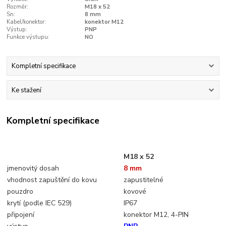
Rozměr:
M18 x 52
Sn:
8 mm
Kabel/konektor:
konektor M12
Výstup:
PNP
Funkce výstupu:
NO
Kompletní specifikace
Ke stažení
Kompletní specifikace
M18 x 52
jmenovitý dosah
8
mm
vhodnost zapuštění do kovu
zapustitelné
pouzdro
kovové
krytí (podle IEC 529)
IP67
připojení
konektor M12, 4-PIN