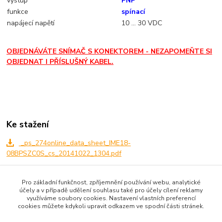
výstup
PNP
funkce
spínací
napájecí napětí
10 ... 30 VDC
OBJEDNÁVÁTE SNÍMAČ S KONEKTOREM - NEZAPOMEŇTE SI
OBJEDNAT I PŘÍSLUŠNÝ KABEL.
Ke stažení
_ps_274online_data_sheet_IME18-
08BPSZC0S_cs_20141022_1304.pdf
Pro základní funkčnost, zpříjemnění používání webu, analytické
Zboží zařazeno v kategoriích
účely a v případě udělení souhlasu také pro účely cílení reklamy
využíváme soubory cookies. Nastavení vlastních preferencí
cookies můžete kdykoli upravit odkazem ve spodní části stránek.
válcové M18