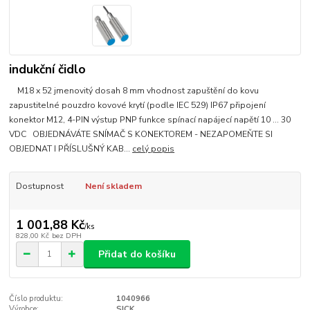
indukční čidlo
M18 x 52 jmenovitý dosah 8 mm vhodnost zapuštění do kovu
zapustitelné pouzdro kovové krytí (podle IEC 529) IP67 připojení
konektor M12, 4-PIN výstup PNP funkce spínací napájecí napětí 10 ... 30
VDC OBJEDNÁVÁTE SNÍMAČ S KONEKTOREM - NEZAPOMEŇTE SI
OBJEDNAT I PŘÍSLUŠNÝ KAB...
celý popis
Dostupnost
Není skladem
1 001,88 Kč
/
ks
828,00 Kč
bez DPH
Přidat do košíku
Číslo produktu:
1040966
Výrobce:
SICK